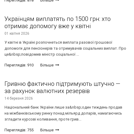
Переглядів: 878
Більше
Українцям виплатять по 1500 грн: хто
отримає допомогу вже у квітні
01 квітня 2026
У квітні в Україні розпочнеться виплата разової грошової
допомоги для пенсіонерів та отримувачів соціальних виплат. Про
це&nbsp;повідомив міністр соціальної ...
Переглядів: 910
Більше
Гривню фактично підтримують штучно —
за рахунок валютних резервів
14 березня 2026
Національний банк України лише за&nbsp;один тиждень продав
на міжбанківському ринку понад мільярд доларів, намагаючись
згладити курсові коливання, проте грив...
Переглядів: 755
Більше