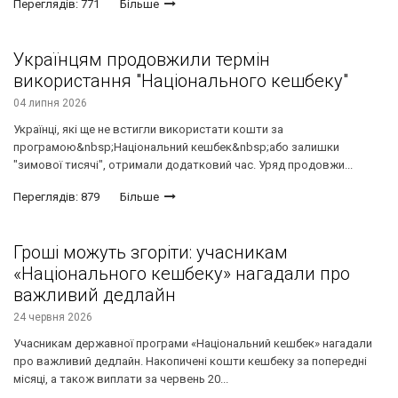
Переглядів: 771
Більше
Українцям продовжили термін
використання "Національного кешбеку"
04 липня 2026
Українці, які ще не встигли використати кошти за
програмою&nbsp;Національний кешбек&nbsp;або залишки
"зимової тисячі", отримали додатковий час. Уряд продовжи...
Переглядів: 879
Більше
Гроші можуть згоріти: учасникам
«Національного кешбеку» нагадали про
важливий дедлайн
24 червня 2026
Учасникам державної програми «Національний кешбек» нагадали
про важливий дедлайн. Накопичені кошти кешбеку за попередні
місяці, а також виплати за червень 20...