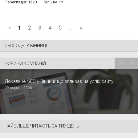
Переглядів: 1370
Більше
«
1
2
3
4
5
...
»
СЬОГОДНІ У ВІННИЦІ
НОВИНИ КОМПАНІЙ
Локальне SEO у Вінниці: що впливає на успіх сайту
09 серпня 2026
НАЙБІЛЬШЕ ЧИТАЮТЬ ЗА ТИЖДЕНЬ