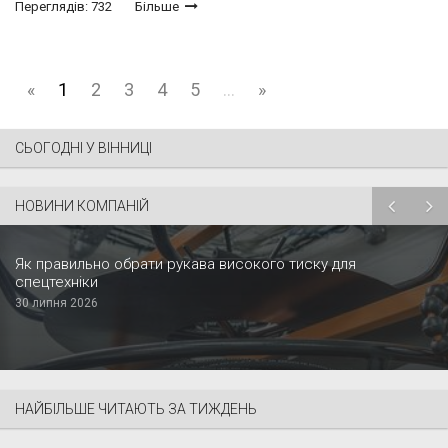
Переглядів: 732
Більше
«
1
2
3
4
5
...
»
СЬОГОДНІ У ВІННИЦІ
НОВИНИ КОМПАНІЙ
Як правильно обрати рукава високого тиску для
спецтехніки
30 липня 2026
НАЙБІЛЬШЕ ЧИТАЮТЬ ЗА ТИЖДЕНЬ