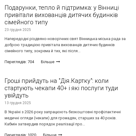
Подарунки, тепло й підтримка: у Вінниці
привітали вихованців дитячих будинків
сімейного типу
23 грудня 2025
Напередодні різдвяно-новорічних свят Вінницька міська рада за
доброю традицією привітала вихованців дитячих будинків
сімейного типу, зокрема й тих, які після...
Переглядів: 704
Більше
Гроші прийдуть на "Дія.Картку": коли
стартують чекапи 40+ і які послуги туди
увійдуть
13 грудня 2025
В Україні з 2026 року запрацюють безкоштовні профілактичні
медичні огляди (чекапи) для громадян, старших за 40 років.
Кабмін затвердив порядок реалізації про...
Переглядів: 1020
Більше