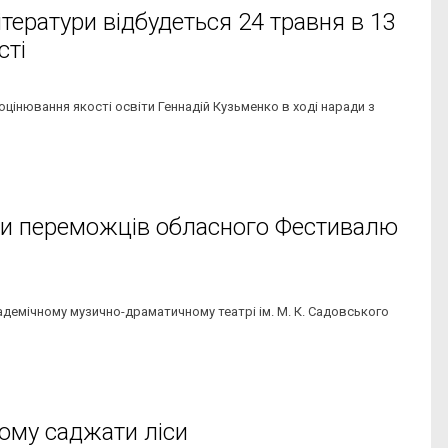
ітератури відбудеться 24 травня в 13
сті
цінювання якості освіти Геннадій Кузьменко в ході наради з
или переможців обласного Фестивалю
кадемічному музично-драматичному театрі ім. М. К. Садовського
вому саджати ліси