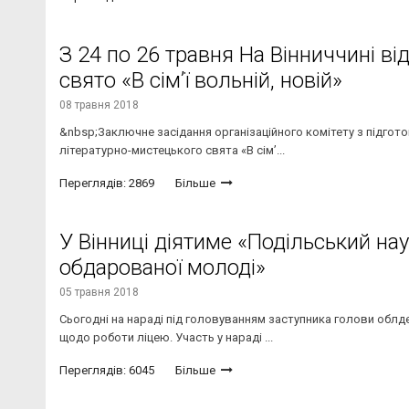
З 24 по 26 травня На Вінниччині в
свято «В сім’ї вольній, новій»
08 травня 2018
&nbsp;Заключне засідання організаційного комітету з підгот
літературно-мистецького свята «В сім’...
Переглядів: 2869
Більше
У Вінниці діятиме «Подільський на
обдарованої молоді»
05 травня 2018
Сьогодні на нараді під головуванням заступника голови облде
щодо роботи ліцею. Участь у нараді ...
Переглядів: 6045
Більше