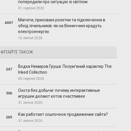
попередили про ситуацію зі світлом
01 серпня 2026
Магніти, приховані розетки та підключення в
4007
обхід лічильників: як на Вінниччині крадуть
електроенергію
16 липня 2026
ЧИТАЙТЕ ТАКОЖ
Водка Немиров Груша: Полум'яний характер The
247
Inked Collection
05 серпня 2026
Охота без добычи: почему интерактивные
306
игрушки делают котов счастливее
31 липня 2026
Как работает ссылочное продвижение сайта?
269
31 липня 2026