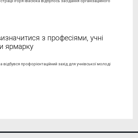
трації Ігоря Івасюка відбулось засідання організаційного
значитися з професіями, учні
и ярмарку
ча відбувся профорієнтаційний захід для учнівської молоді