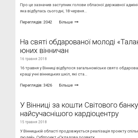
Про це зазначив заступник голови обласної державної адмініст
яка відбулась сьогодні, 18 червня...
Переглядів: 2042
Більше
На святі обдарованої молоді «Тала
юних вінничан
16 травня 2018
16 травня у Вінниці відбулося загальноміське свято обдарова
кращі учні вінницьких шкіл, які ста...
Переглядів: 3426
Більше
У Вінниці за кошти Світового бан
найсучаснішого кардіоцентру
15 травня 2018
У Вінницькій області продовжується реалізація проекту спіль
людей». Субпроект «Складова розвитк...