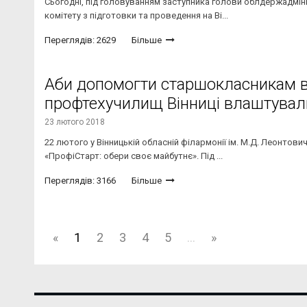
Сьогодні, під головуванням заступника голови облдержадмініс
комітету з підготовки та проведення на Ві...
Переглядів: 2629
Більше
Аби допомогти старшокласникам ви
профтехучилищ Вінниці влаштувал
23 лютого 2018
22 лютого у Вінницькій обласній філармонії ім. М.Д. Леонтови
«ПрофіСтарт: обери своє майбутнє». Під ...
Переглядів: 3166
Більше
«
1
2
3
4
5
...
»