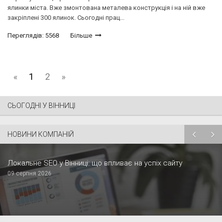
ялинки міста. Вже змонтована металева конструкція і на ній вже
закріплені 300 ялинок. Сьогодні прац...
Переглядів: 5568
Більше
«
1
2
»
СЬОГОДНІ У ВІННИЦІ
НОВИНИ КОМПАНІЙ
Локальне SEO у Вінниці: що впливає на успіх сайту
09 серпня 2026