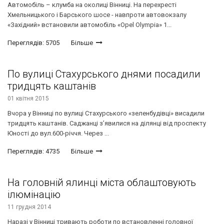
Автомобіль – клумба на околиці Вінниці. На перехресті
Хмельницького і Барського шосе - навпроти автовокзалу
«Західний» встановили автомобіль «Opel Olympia» 1...
Переглядів: 5705
Більше
По вулиці Стахурського днями посадили
тридцять каштанів
01 квітня 2015
Вчора у Вінниці по вулиці Стахурського «зеленбудівці» висадили
тридцять каштанів. Саджанці з’явилися на ділянці від проспекту
Юності до вул.600-річчя. Через ...
Переглядів: 4735
Більше
На головній ялинці міста облаштовують
ілюмінацію
11 грудня 2014
Наразі у Вінниці тривають роботи по встановленні головної