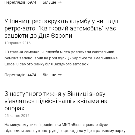
Переглядів: 6974
Більше
У Вінниці реставрують клумбу у вигляді
ретро-авто. "Квітковий автомобіль" має
зацвісти до Дня Європи
10 травня 2016
10 травня комунальні служби міста розпочали капітальний
ремонт зеленої зони на розі вулиць Барське та Хмельницьке
шосе. З самого ранку біля Західного автовок...
Переглядів: 4474
Більше
З наступного тижня у Вінниці знову
з’являться підвісні чаші з квітами на
опорах
25 квітня 2016
На минулому тижні працівники МКП «Віннницязеленбуд»
відновили зелену конструкцію крокодила у Центральному парку.