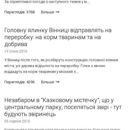
За сприятливої погоди з наступного тижня у м...
Переглядів: 3768
Більше
Головну ялинку Вінниці відправлять на
переробку: на корм тваринам та на
добрива
19 січня 2016
У Вінниці після того, як розберуть конструкцію головної ялинки
міста, усі дерева відішлють на переробку. Гілки з хвоєю
віддадуть на корм тваринам у міський з...
Переглядів: 4296
Більше
Незабаром в "Казковому містечку", що у
центральному парку, поселяться звірі - тут
будують звіринець
05 серпня 2015
Керівництво Центрального вінницького парку ім. Горького готує