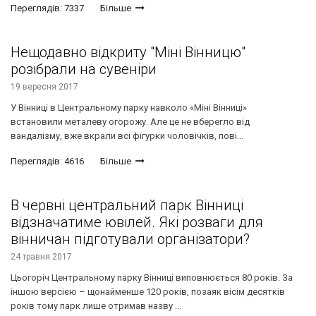
Переглядів: 7337
Більше
Нещодавно відкриту "Міні Вінницю"
розібрали на сувеніри
19 вересня 2017
У Вінниці в Центральному парку навколо «Міні Вінниці»
встановили металеву огорожу. Але це не вберегло від
вандалізму, вже вкрали всі фігурки чоловічків, пові...
Переглядів: 4616
Більше
В червні центральний парк Вінниці
відзначатиме ювілей. Які розваги для
вінничан підготували організатори?
24 травня 2017
Цьогоріч Центральному парку Вінниці виповнюється 80 років. За
іншою версією – щонайменше 120 років, позаяк вісім десятків
років тому парк лише отримав назву ...