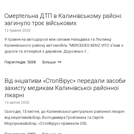
Смертельна ДТП в Калинівському районі:
загинуло троє військових
12 травня 2020
9 травня на автодорозі між селами Нападівка та Люлинці
Калинівського району автомобіль "MERCEDES-BENZ VITO з’їхав з
дороги та зіткнувся з деревом. Дорожньо-т...
Переглядів: 5038
Більше
Від ініціативи «СтопВірус» передали засоби
захисту медикам Калинівської районної
лікарні
13 квітня 2020
Сьогодні, 13 квітня, до Калинівської центрально районної лікарні
від ініціативи&nbsp; Володимира Гройсмана та Сергія
Моргунова&nbsp; «СтопВірус» привезли 250...