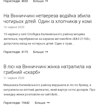
Переглядів: 4653
Більше
На Вінниччині нетвереза водійка збила
чотирьох дітей. Один із хлопчиків у комі
16 червня 2020
15 червня у селі Слобідка Калинівського району місцева
жителька, перебуваючи за кермом автомобіля «ВАЗ 21103»,
допустила наїзд на чотирьох дітей. Один з трав...
Переглядів: 4175
Більше
В лісі на Вінниччині жінка натрапила на
грибний «скарб»
11 червня 2020
Мешканка Калинівського району вирушила в ліс по бузину, а
натрапила на елітний делікатес, який вартує сотні доларів. Про
знахідку жінки розповіли на сайті&nb...
Переглядів: 19442
Більше