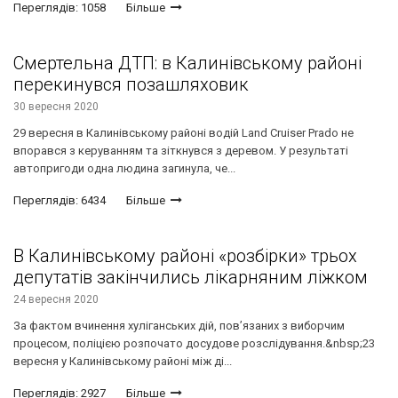
Переглядів: 1058
Більше
Смертельна ДТП: в Калинівському районі
перекинувся позашляховик
30 вересня 2020
29 вересня в Калинівському районі водій Land Cruiser Prado не
впорався з керуванням та зіткнувся з деревом. У результаті
автопригоди одна людина загинула, че...
Переглядів: 6434
Більше
В Калинівському районі «розбірки» трьох
депутатів закінчились лікарняним ліжком
24 вересня 2020
За фактом вчинення хуліганських дій, пов’язаних з виборчим
процесом, поліцією розпочато досудове розслідування.&nbsp;23
вересня у Калинівському районі між ді...
Переглядів: 2927
Більше