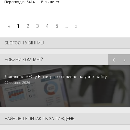
Переглядів: 5414
Більше
«
1
2
3
4
5
...
»
СЬОГОДНІ У ВІННИЦІ
НОВИНИ КОМПАНІЙ
Локальне SEO у Вінниці: що впливає на успіх сайту
09 серпня 2026
НАЙБІЛЬШЕ ЧИТАЮТЬ ЗА ТИЖДЕНЬ