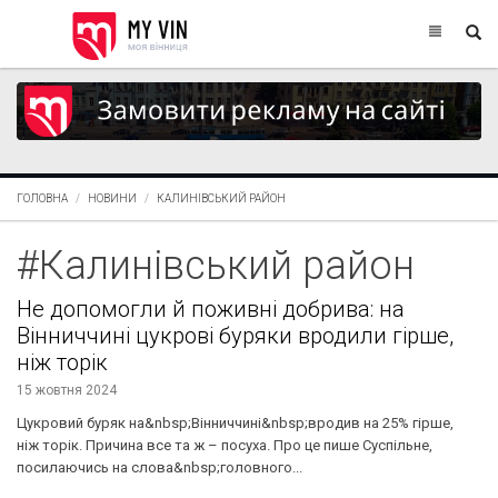
ГОЛОВНА
НОВИНИ
КАЛИНІВСЬКИЙ РАЙОН
#Калинівський район
Не допомогли й поживні добрива: на
Вінниччині цукрові буряки вродили гірше,
ніж торік
15 жовтня 2024
Цукровий буряк на&nbsp;Вінниччині&nbsp;вродив на 25% гірше,
ніж торік. Причина все та ж – посуха. Про це пише Суспільне,
посилаючись на слова&nbsp;головного...