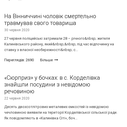
На Вінниччині чоловік смертельно
травмував свого товариша
30 червня 2020
27 червня поліцейські затримали 28 – річного&nbsp; жителя
Калинівського району, який&nbsp;&nbsp; під час відпочинку на
ставку з власної необережності&nbsp; с...
Переглядів: 2690
Більше
«Сюрприз» у бочках: в с. Корделівка
знайшли посудини з невідомою
речовиною
22 червня 2020
Десять двохсотлітрових металевих ємкостей із невідомою
чечловиною виявили на території Корделівської сільської ради.
Як повідомляють в «Калинівка Сіті», боч...