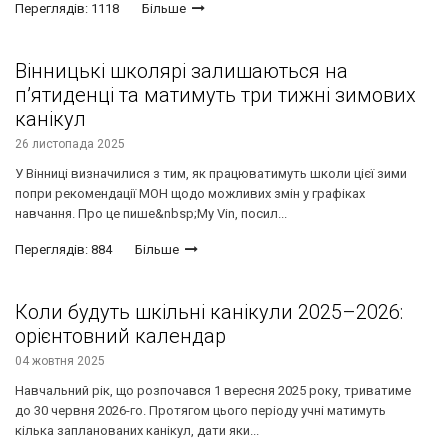
Переглядів: 1118
Більше
Вінницькі школярі залишаються на
п’ятиденці та матимуть три тижні зимових
канікул
26 листопада 2025
У Вінниці визначилися з тим, як працюватимуть школи цієї зими
попри рекомендації МОН щодо можливих змін у графіках
навчання. Про це пише&nbsp;My Vin, посил...
Переглядів: 884
Більше
Коли будуть шкільні канікули 2025–2026:
орієнтовний календар
04 жовтня 2025
Навчальний рік, що розпочався 1 вересня 2025 року, триватиме
до 30 червня 2026-го. Протягом цього періоду учні матимуть
кілька запланованих канікул, дати яки...