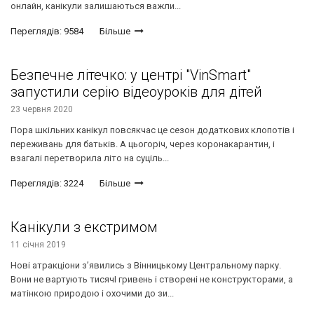
онлайн, канікули залишаються важли...
Переглядів: 9584
Більше
Безпечне літечко: у центрі "VinSmart"
запустили серію відеоуроків для дітей
23 червня 2020
Пора шкільних канікул повсякчас це сезон додаткових клопотів і
переживань для батьків. А цьогоріч, через коронакарантин, і
взагалі перетворила літо на суціль...
Переглядів: 3224
Більше
Канікули з екстримом
11 січня 2019
Нові атракціони з’явились з Вінницькому Центральному парку.
Вони не вартують тисячІ гривень і створені не конструкторами, а
матінкою природою і охочими до зи...