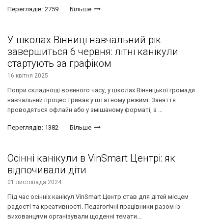
Переглядів: 2759
Більше
У школах Вінниці навчальний рік
завершиться 6 червня: літні канікули
стартують за графіком
16 квітня 2025
Попри складнощі воєнного часу, у школах Вінницької громади
навчальний процес триває у штатному режимі. Заняття
проводяться офлайн або у змішаному форматі, з ...
Переглядів: 1382
Більше
Осінні канікули в VinSmart Центрі: як
відпочивали діти
01 листопада 2024
Під час осінніх канікул VinSmart Центр став для дітей місцем
радості та креативності. Педагогічні працівники разом із
вихованцями організували щоденні темати...