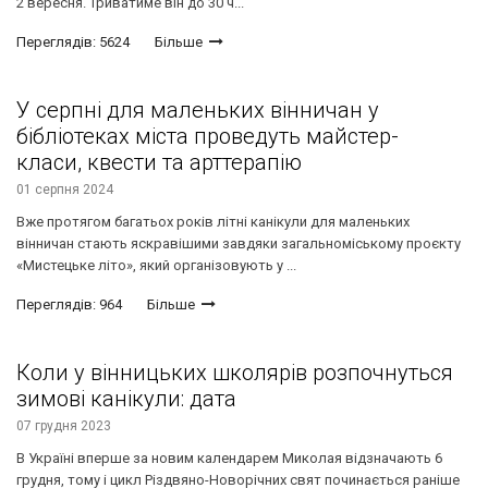
2 вересня. Триватиме він до 30 ч...
Переглядів: 5624
Більше
У серпні для маленьких вінничан у
бібліотеках міста проведуть майстер-
класи, квести та арттерапію
01 серпня 2024
Вже протягом багатьох років літні канікули для маленьких
вінничан стають яскравішими завдяки загальноміському проєкту
«Мистецьке літо», який організовують у ...
Переглядів: 964
Більше
Коли у вінницьких школярів розпочнуться
зимові канікули: дата
07 грудня 2023
В Україні вперше за новим календарем Миколая відзначають 6
грудня, тому і цикл Різдвяно-Новорічних свят починається раніше