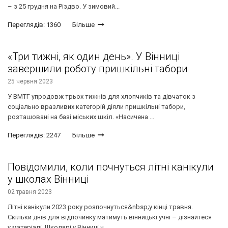
– з 25 грудня на Різдво. У зимовий...
Переглядів: 1360
Більше
«Три тижні, як один день». У Вінниці
завершили роботу пришкільні табори
25 червня 2023
У ВМТГ упродовж трьох тижнів для хлопчиків та дівчаток з
соціально вразливих категорій діяли пришкільні табори,
розташовані на базі міських шкіл. «Насичена ...
Переглядів: 2247
Більше
Повідомили, коли почнуться літні канікули
у школах Вінниці
02 травня 2023
Літні канікули 2023 року розпочнуться&nbsp;у кінці травня.
Скільки днів для відпочинку матимуть вінницькі учні – дізнайтеся
у матеріалі. Школярі у Вінниці ч...