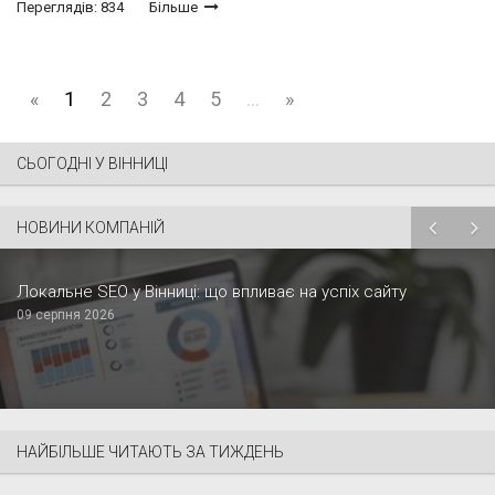
Переглядів: 834
Більше
«
1
2
3
4
5
...
»
СЬОГОДНІ У ВІННИЦІ
НОВИНИ КОМПАНІЙ
Локальне SEO у Вінниці: що впливає на успіх сайту
09 серпня 2026
НАЙБІЛЬШЕ ЧИТАЮТЬ ЗА ТИЖДЕНЬ