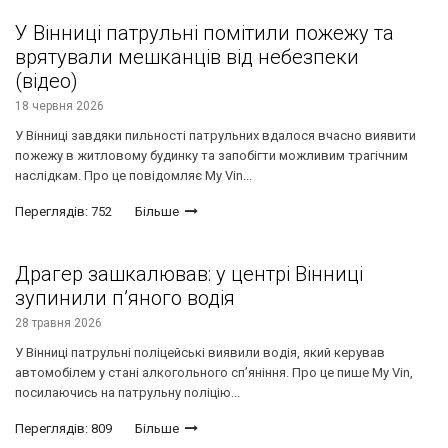
У Вінниці патрульні помітили пожежу та
врятували мешканців від небезпеки
(відео)
18 червня 2026
У Вінниці завдяки пильності патрульних вдалося вчасно виявити
пожежу в житловому будинку та запобігти можливим трагічним
наслідкам. Про це повідомляє My Vin...
Переглядів: 752
Більше
Драгер зашкалював: у центрі Вінниці
зупинили п’яного водія
28 травня 2026
У Вінниці патрульні поліцейські виявили водія, який керував
автомобілем у стані алкогольного сп’яніння. Про це пише My Vin,
посилаючись на патрульну поліцію...
Переглядів: 809
Більше