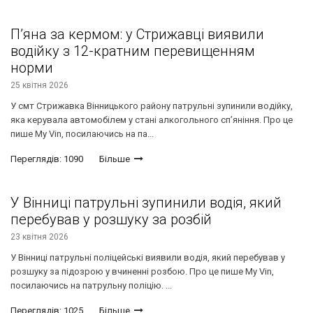
П’яна за кермом: у Стрижавці виявили
водійку з 12-кратним перевищенням
норми
25 квітня 2026
У смт Стрижавка Вінницького району патрульні зупинили водійку,
яка керувала автомобілем у стані алкогольного сп’яніння. Про це
пише My Vin, посилаючись на па...
Переглядів: 1090
Більше
У Вінниці патрульні зупинили водія, який
перебував у розшуку за розбій
23 квітня 2026
У Вінниці патрульні поліцейські виявили водія, який перебував у
розшуку за підозрою у вчиненні розбою. Про це пише My Vin,
посилаючись на патрульну поліцію. ...
Переглядів: 1025
Більше