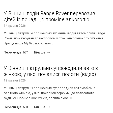
У Вінниці водій Range Rover перевозив
дітей із понад 1,4 проміле алкоголю
14 травня 2026
У Вінниці патрульні поліцейські зупинили водія автомобіля Range
Rover, який керував транспортом у стані алкогольного сп’яніння.
Про це пише My Vin, посилаюч...
Переглядів: 674
Більше
У Вінниці патрульні супроводили авто з
жінкою, у якої почалися пологи (відео)
12 травня 2026
У Вінниці патрульні поліцейські супроводили автомобіль із
вагітною жінкою, у якої почалися перейми, до пологового
будинку. Про це пише My Vin, посилаючись н...
Переглядів: 681
Більше