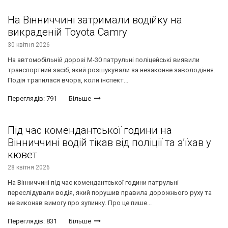
На Вінниччині затримали водійку на
викраденій Toyota Camry
30 квітня 2026
На автомобільній дорозі М-30 патрульні поліцейські виявили
транспортний засіб, який розшукували за незаконне заволодіння.
Подія трапилася вчора, коли інспект...
Переглядів: 791
Більше
Під час комендантської години на
Вінниччині водій тікав від поліції та з’їхав у
кювет
28 квітня 2026
На Вінниччині під час комендантської години патрульні
переслідували водія, який порушив правила дорожнього руху та
не виконав вимогу про зупинку. Про це пише...
Переглядів: 831
Більше