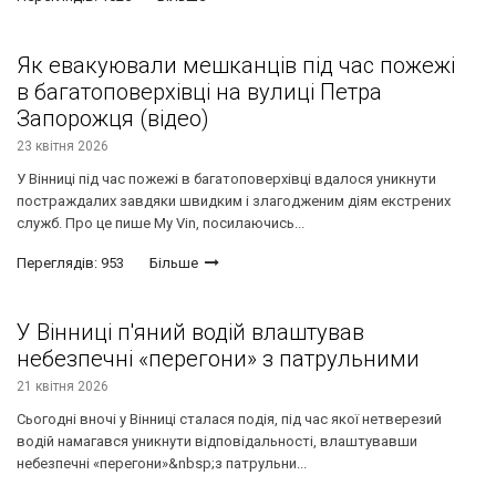
Як евакуювали мешканців під час пожежі
в багатоповерхівці на вулиці Петра
Запорожця (відео)
23 квітня 2026
У Вінниці під час пожежі в багатоповерхівці вдалося уникнути
постраждалих завдяки швидким і злагодженим діям екстрених
служб. Про це пише My Vin, посилаючись...
Переглядів: 953
Більше
У Вінниці п'яний водій влаштував
небезпечні «перегони» з патрульними
21 квітня 2026
Сьогодні вночі у Вінниці сталася подія, під час якої нетверезий
водій намагався уникнути відповідальності, влаштувавши
небезпечні «перегони»&nbsp;з патрульни...