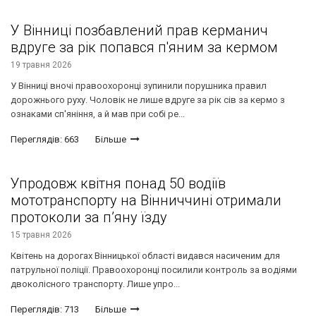
У Вінниці позбавлений прав керманич
вдруге за рік попався п'яним за кермом
19 травня 2026
У Вінниці вночі правоохоронці зупинили порушника правил
дорожнього руху. Чоловік не лише вдруге за рік сів за кермо з
ознаками сп'яніння, а й мав при собі ре...
Переглядів: 663
Більше
Упродовж квітня понад 50 водіїв
мототранспорту на Вінниччині отримали
протоколи за п’яну їзду
15 травня 2026
Квітень на дорогах Вінницької області видався насиченим для
патрульної поліції. Правоохоронці посилили контроль за водіями
двоколісного транспорту. Лише упро...
Переглядів: 713
Більше