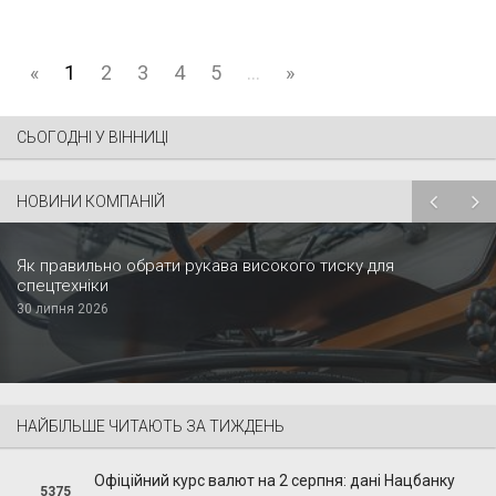
«
1
2
3
4
5
...
»
СЬОГОДНІ У ВІННИЦІ
НОВИНИ КОМПАНІЙ
Як правильно обрати рукава високого тиску для
спецтехніки
30 липня 2026
НАЙБІЛЬШЕ ЧИТАЮТЬ ЗА ТИЖДЕНЬ
Офіційний курс валют на 2 серпня: дані Нацбанку
5375