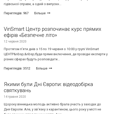
гідівської справи, а одній з випускн...
Переглядів: 967
Більше
VinSmart Центр розпочинає курс прямих
ефірів «Безпечне літо»
12 червня 2020
Протягом п’яти днів з 15 по 19 червня о 10:00 у групі VinSmart
ЦЕНТР&nbsp;&nbsp;буде пряме включення, де провідні експерти у
різних сферах будуть розповідати...
Переглядів: 3512
Більше
Якими були Дні Європи: відеодобірка
святкувань
14 травня 2020
Щороку вінницька молодь активно брала участь у заходах до
Дня Європи. Але, у зв’язку з карантином, цього року у місті не