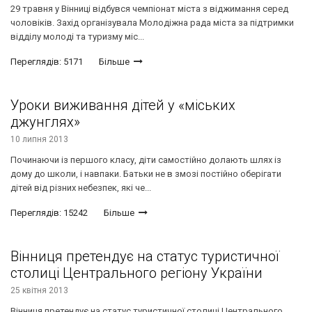
29 травня у Вінниці відбувся чемпіонат міста з віджимання серед
чоловіків. Захід організувала Молодіжна рада міста за підтримки
відділу молоді та туризму міс...
Переглядів: 5171
Більше
Уроки виживання дітей у «міських
джунглях»
10 липня 2013
Починаючи із першого класу, діти самостійно долають шлях із
дому до школи, і навпаки. Батьки не в змозі постійно оберігати
дітей від різних небезпек, які че...
Переглядів: 15242
Більше
Вінниця претендує на статус туристичної
столиці Центрального регіону України
25 квітня 2013
Вінниця претендує на статус туристичної столиці Центрального