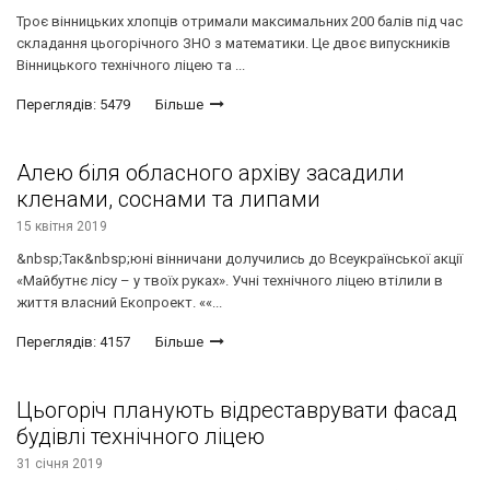
Троє вінницьких хлопців отримали максимальних 200 балів під час
складання цьогорічного ЗНО з математики. Це двоє випускників
Вінницького технічного ліцею та ...
Переглядів: 5479
Більше
Алею біля обласного архіву засадили
кленами, соснами та липами
15 квітня 2019
&nbsp;Так&nbsp;юні вінничани долучились до Всеукраїнської акції
«Майбутнє лісу – у твоїх руках». Учні технічного ліцею втілили в
життя власний Екопроект. ««...
Переглядів: 4157
Більше
Цьогоріч планують відреставрувати фасад
будівлі технічного ліцею
31 січня 2019