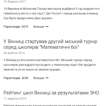
15 березня 2017
14 березня в Міському Палаці мистецтв відбувся 5 тур відкритого
Чемпіонату міста з гри «Що? Де? Коли?» серед шкільних команд.
Гра була приурочена Дню українс...
Переглядів: 3075
Більше
У Вінниці стартував другий міський турнір
серед школярів "Математичні бої"
30 жовтня 2015
У Вінниці розпочалися математичні бої. Міський турнір серед
школярів уже вдруге проходить у технічному ліцеї. Юні ерудити
змагаються не лише за звання кращих...
Переглядів: 4256
Більше
Рейтинг шкіл Вінниці за результатами ЗНО
11 вересня 2015
Рейтинг винницьких загальноосвітніх закладів за результатами