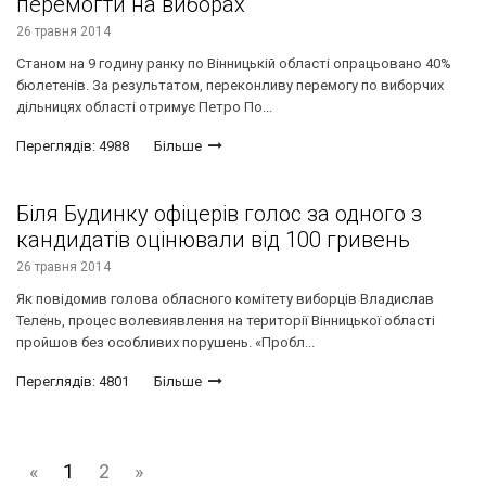
перемогти на виборах
26 травня 2014
Станом на 9 годину ранку по Вінницькій області опрацьовано 40%
бюлетенів. За результатом, переконливу перемогу по виборчих
дільницях області отримує Петро По...
Переглядів: 4988
Більше
Біля Будинку офіцерів голос за одного з
кандидатів оцінювали від 100 гривень
26 травня 2014
Як повідомив голова обласного комітету виборців Владислав
Телень, процес волевиявлення на території Вінницької області
пройшов без особливих порушень. «Пробл...
Переглядів: 4801
Більше
«
1
2
»