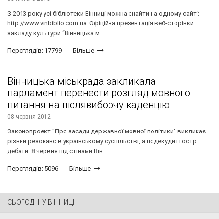
З 2013 року усі бібліотеки Вінниці можна знайти на одному сайті:
http://www.vinbiblio.com.ua. Офіційна презентація веб-сторінки
закладу культури “Вінницька м...
Переглядів: 17799
Більше
Вінницька міськрада закликала
парламент перенести розгляд мовного
питання на післявиборчу каденцію
08 червня 2012
Законопроект "Про засади державної мовної політики" викликає
різний резонанс в українському суспільстві, а подекуди і гострі
дебати. 8 червня під стінами Він...
Переглядів: 5096
Більше
СЬОГОДНІ У ВІННИЦІ