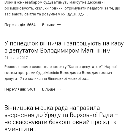
Вони вже незабаром будуватимуть майбутнє держави і
розмірковують, скільки повинні отримувати педагоги за те, що
засівають світле та розумне у їхні душі. Одні...
Переглядів: 5654
Більше
У понеділок вінничан запрошують на каву
з депутатом Володимиром Малініним
21 січня 2017
Розпочинаємо сезон телепроекту "Кава з депутатом". Наразі
гостем програми буде Малінін Володимир Володимирович -
депутат 7-го скликання Вінницької міської ра...
Переглядів: 5461
Більше
Вінницька міська рада направила
звернення до Уряду та Верховної Ради –
не скасовувати безкоштовний проїзд та
зменшити...