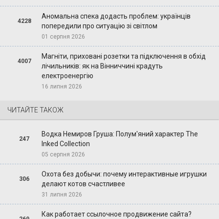
Аномальна спека додасть проблем: українців
4228
попередили про ситуацію зі світлом
01 серпня 2026
Магніти, приховані розетки та підключення в обхід
4007
лічильників: як на Вінниччині крадуть
електроенергію
16 липня 2026
ЧИТАЙТЕ ТАКОЖ
Водка Немиров Груша: Полум'яний характер The
247
Inked Collection
05 серпня 2026
Охота без добычи: почему интерактивные игрушки
306
делают котов счастливее
31 липня 2026
Как работает ссылочное продвижение сайта?
269