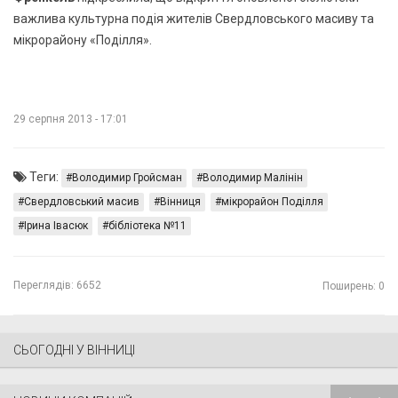
важлива культурна подія жителів Свердловського масиву та
мікрорайону «Поділля».
29 серпня 2013 - 17:01
Теги:
Володимир Гройсман
Володимир Малінін
Свердловський масив
Вінниця
мікрорайон Поділля
Ірина Івасюк
бібліотека №11
Переглядів:
6652
Поширень: 0
СЬОГОДНІ У ВІННИЦІ