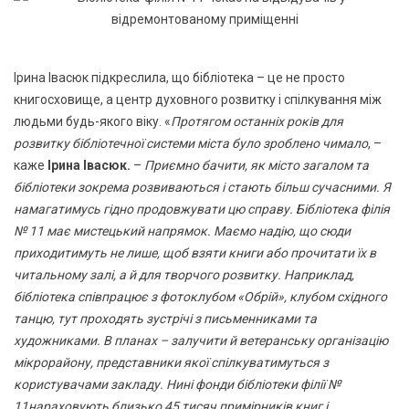
Ірина Івасюк підкреслила, що бібліотека – це не просто
книгосховище, а центр духовного розвитку і спілкування між
людьми будь-якого віку. «
Протягом останніх років для
розвитку бібліотечної системи міста було зроблено чимало
, –
каже
Ірина Івасюк.
–
Приємно бачити, як місто загалом та
бібліотеки зокрема розвиваються і стають більш сучасними. Я
намагатимусь гідно продовжувати цю справу. Бібліотека філія
№ 11 має мистецький напрямок. Маємо надію, що сюди
приходитимуть не лише, щоб взяти книги або прочитати їх в
читальному залі, а й для творчого розвитку. Наприклад,
бібліотека співпрацює з фотоклубом «Обрій», клубом східного
танцю, тут проходять зустрічі з письменниками та
художниками. В планах – залучити й ветеранську організацію
мікрорайону, представники якої спілкуватимуться з
користувачами закладу. Нині фонди бібліотеки філії №
11нараховують близько 45 тисяч примірників книг і