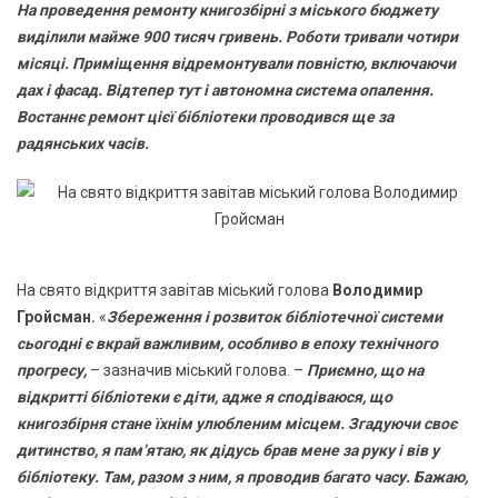
На проведення ремонту книгозбірні з міського бюджету
виділили майже 900 тисяч гривень. Роботи тривали чотири
місяці. Приміщення відремонтували повністю, включаючи
дах і фасад. Відтепер тут і автономна система опалення.
Востаннє ремонт цієї бібліотеки проводився ще за
радянських часів.
На свято відкриття завітав міський голова
Володимир
Гройсман.
«
Збереження і розвиток бібліотечної системи
сьогодні є вкрай важливим, особливо в епоху технічного
прогресу,
– зазначив міський голова. –
Приємно, що на
відкритті бібліотеки є діти, адже я сподіваюся, що
книгозбірня стане їхнім улюбленим місцем. Згадуючи своє
дитинство, я пам’ятаю, як дідусь брав мене за руку і вів у
бібліотеку. Там, разом з ним, я проводив багато часу. Бажаю,