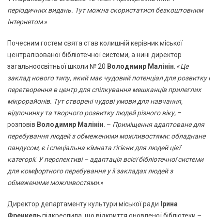
періодичних видань. Тут можна скористатися безкоштовним
Інтернетом
.»
Почесним гостем свята став колишній керівник міської
централізованої бібліотечної системи, а нині директор
загальноосвітньої школи № 20
Володимир Малінін
. «
Це
заклад нового типу, який має чудовий потенціал для розвитку і
перетворення в центр для спілкування мешканців прилеглих
мікрорайонів. Тут створені чудові умови для навчання,
відпочинку та творчого розвитку людей різного віку,
–
розповів
Володимир Малінін
. –
Приміщення адаптоване для
перебування людей з обмеженими можливостями: обладнане
пандусом, є і спеціальна кімната гігієни для людей цієї
категорії. У перспективі – адаптація всієї бібліотечної системи
для комфортного перебування у її закладах людей з
обмеженими можливостями
.»
Директор департаменту культури міської ради
Ірина
Френкель
підкреслила, що відкриття оновленої бібліотеки –