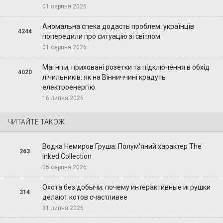
01 серпня 2026
Аномальна спека додасть проблем: українців
4244
попередили про ситуацію зі світлом
01 серпня 2026
Магніти, приховані розетки та підключення в обхід
4020
лічильників: як на Вінниччині крадуть
електроенергію
16 липня 2026
ЧИТАЙТЕ ТАКОЖ
Водка Немиров Груша: Полум'яний характер The
263
Inked Collection
05 серпня 2026
Охота без добычи: почему интерактивные игрушки
314
делают котов счастливее
31 липня 2026