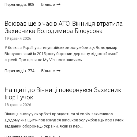
Переглядів: 808
Більше
Воював ще з часів АТО: Вінниця втратила
Захисника Володимира Білоусова
19 травня 2026
У боях за Україну загинув військовослужбовець Володимир
Білоусов, який із 2015 року боронив державу від російської
агресії. Про це пише My Vin, посилаючись ...
Переглядів: 774
Більше
На щиті до Вінниці повернувся Захисник
Ігор Гучок
18 травня 2026
Вінниця знову у скорботі прощається зі своїм захисником.
Додому «на щиті» повернувся військовослужбовець Ігор Гучок —
відданий оборонець України, який із пер...