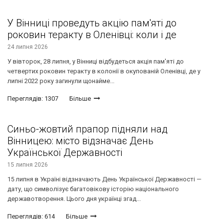
У Вінниці проведуть акцію пам'яті до
роковин теракту в Оленівці: коли і де
24 липня 2026
У вівторок, 28 липня, у Вінниці відбудеться акція пам'яті до
четвертих роковин теракту в колонії в окупованій Оленівці, де у
липні 2022 року загинули щонайме...
Переглядів: 1307
Більше
Синьо-жовтий прапор підняли над
Вінницею: місто відзначає День
Української Державності
15 липня 2026
15 липня в Україні відзначають День Української Державності —
дату, що символізує багатовікову історію національного
державотворення. Цього дня українці згад...
Переглядів: 614
Більше