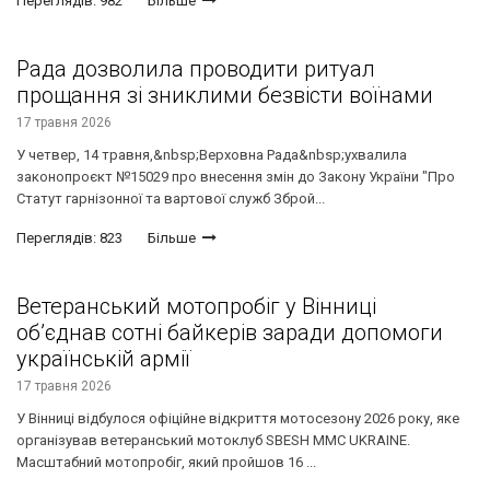
Переглядів: 982
Більше
Рада дозволила проводити ритуал
прощання зі зниклими безвісти воїнами
17 травня 2026
У четвер, 14 травня,&nbsp;Верховна Рада&nbsp;ухвалила
законопроєкт №15029 про внесення змін до Закону України "Про
Статут гарнізонної та вартової служб Зброй...
Переглядів: 823
Більше
Ветеранський мотопробіг у Вінниці
об’єднав сотні байкерів заради допомоги
українській армії
17 травня 2026
У Вінниці відбулося офіційне відкриття мотосезону 2026 року, яке
організував ветеранський мотоклуб SBESH MMC UKRAINE.
Масштабний мотопробіг, який пройшов 16 ...