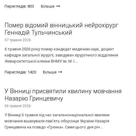
Переглядів: 833
Більше
Помер відомий вінницький нейрохірург
Геннадій Тульчинський
07 травня 2026
6 травня 2026 року помер кандидат медичних наук, доцент
кафедри загальної хірургії, завідувач хірургічного відділення
Університетської клініки ВНМУ ім. М. І....
Переглядів: 1420
Більше
У Вінниці присвятили хвилину мовчання
Назарію Гринцевичу
06 травня 2026
У Вінниці 6 травня під час загальнонаціональної хвилини
мовчання вшанували пам’ять оборонця України Назарія
Гринцевича на псевдо «Грєнка». Саме цього дня річ...