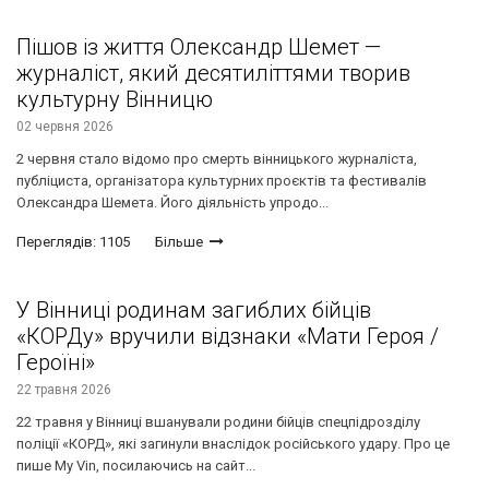
Пішов із життя Олександр Шемет —
журналіст, який десятиліттями творив
культурну Вінницю
02 червня 2026
2 червня стало відомо про смерть вінницького журналіста,
публіциста, організатора культурних проєктів та фестивалів
Олександра Шемета. Його діяльність упродо...
Переглядів: 1105
Більше
У Вінниці родинам загиблих бійців
«КОРДу» вручили відзнаки «Мати Героя /
Героїні»
22 травня 2026
22 травня у Вінниці вшанували родини бійців спецпідрозділу
поліції «КОРД», які загинули внаслідок російського удару. Про це
пише My Vin, посилаючись на сайт...