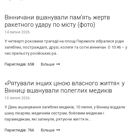
Вінничани вшанували пам'ять жертв
ракетного удару по місту (фото)
14 липня 2026
У четверті роковини трагедії на площі Перемоги зібралися рідні
загиблих, постраждалі, друзі, колеги та сотні вінничан. О 10:46 – у
час прильоту російських ра...
Переглядів: 658
Більше
«Рятували інших ціною власного життя»: у
Вінниці вшанували полеглих медиків
10 липня 2026
У День вшанування загиблих медиків, 10 липня, у Вінниці віддали
шану лікарям, медичним сестрам, бойовим медикам і
парамедикам, які загинули, рятуючи життя ін...
Переглядів: 766
Більше