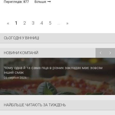
Переглядів: 877
Більше
«
1
2
3
4
5
...
»
СЬОГОДНІ У ВІННИЦІ
НОВИНИ КОМПАНІЙ
Чому одна й та сама піца в різних закладах має зовсім
інший смак
06 серпня 2026
НАЙБІЛЬШЕ ЧИТАЮТЬ ЗА ТИЖДЕНЬ