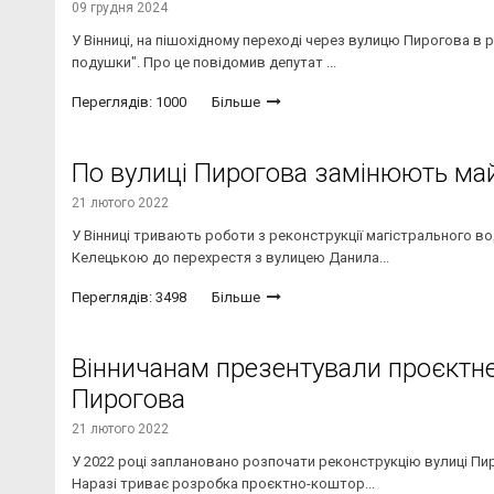
09 грудня 2024
У Вінниці, на пішохідному переході через вулицю Пирогова в 
подушки". Про це повідомив депутат ...
Переглядів: 1000
Більше
По вулиці Пирогова замінюють ма
21 лютого 2022
У Вінниці тривають роботи з реконструкції магістрального в
Келецькою до перехрестя з вулицею Данила...
Переглядів: 3498
Більше
Вінничанам презентували проєктне
Пирогова
21 лютого 2022
У 2022 році заплановано розпочати реконструкцію вулиці Пиро
Наразі триває розробка проєктно-коштор...