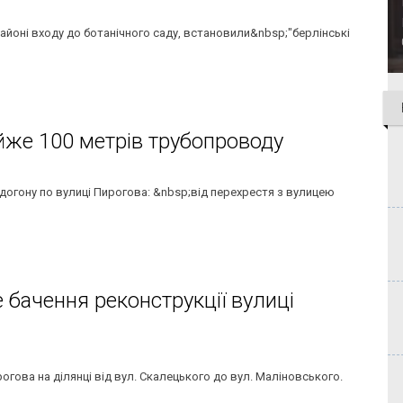
районі входу до ботанічного саду, встановили&nbsp;"берлінські
йже 100 метрів трубопроводу
одогону по вулиці Пирогова: &nbsp;від перехрестя з вулицею
 бачення реконструкції вулиці
гова на ділянці від вул. Скалецького до вул. Маліновського.