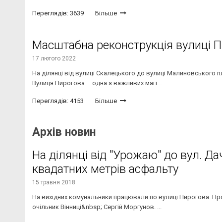
Переглядів: 3639
Більше
Масштабна реконструкція вулиці 
17 лютого 2022
На ділянці від вулиці Скалецького до вулиці Малиновського
Вулиця Пирогова – одна з важливих магі...
Переглядів: 4153
Більше
Архів новин
На ділянці від "Урожаю" до вул. Д
квадатних метрів асфальту
15 травня 2018
На вихідних комунальники працювали по вулиці Пирогова. Про 
очільник Вінниці&nbsp; Сергій Моргунов. ...