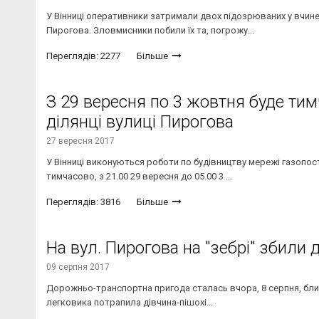
У Вінниці оперативники затримали двох підозрюваних у вчине
Пирогова. Зловмисники побили їх та, погрожу...
Переглядів: 2277
Більше
З 29 вересня по 3 жовтня буде ти
ділянці вулиці Пирогова
27 вересня 2017
У Вінниці виконуються роботи по будівництву мережі газопост
тимчасово, з 21.00 29 вересня до 05.00 3 ...
Переглядів: 3816
Більше
На вул. Пирогова на "зебрі" збили 
09 серпня 2017
Дорожньо-транспортна пригода сталась вчора, 8 серпня, близьк
легковика потрапила дівчина-пішохі...