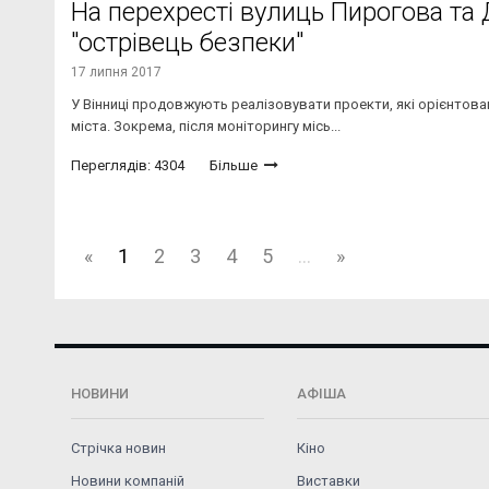
На перехресті вулиць Пирогова та
"острівець безпеки"
17 липня 2017
У Вінниці продовжують реалізовувати проекти, які орієнтован
міста. Зокрема, після моніторингу місь...
Переглядів: 4304
Більше
«
1
2
3
4
5
...
»
НОВИНИ
АФІША
Стрічка новин
Кіно
Новини компаній
Виставки