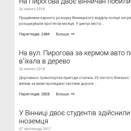
На Пирогова двоє вінничан побили
26 лютого 2018
Працівники карного розшуку Вінницького відділу поліції затр
розшукували протягом місяця. У центрі міста ...
Переглядів: 2484
Більше
На вул. Пирогова за кермом авто п
в'їхала в дерево
26 лютого 2018
Дорожньо-транспортна пригода сталась 23 лютого близько 17
виїхав за межі проїжджої частини дороги ...
Переглядів: 2828
Більше
У Вінниці двоє студентів здійснил
іноземця
07 листопада 2017