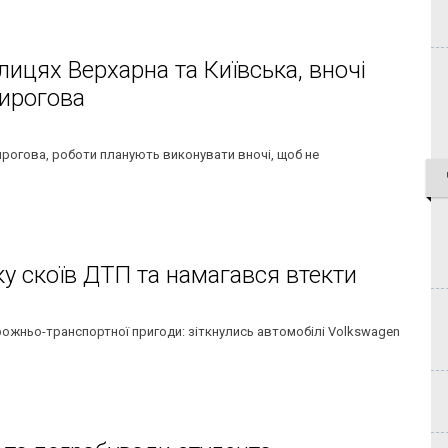
лицях Верхарна та Київська, вночі
Пирогова
Пирогова, роботи планують виконувати вночі, щоб не
ку скоїв ДТП та намагався втекти
ожньо-транспортної пригоди: зіткнулись автомобілі Volkswagen