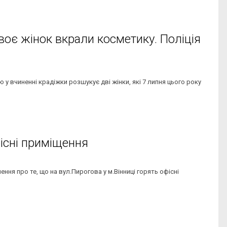
воє жінок вкрали косметику. Поліція
ою у вчиненні крадіжки розшукує дві жінки, які 7 липня цього року
фісні приміщення
ння про те, що на вул.Пирогова у м.Вінниці горять офісні