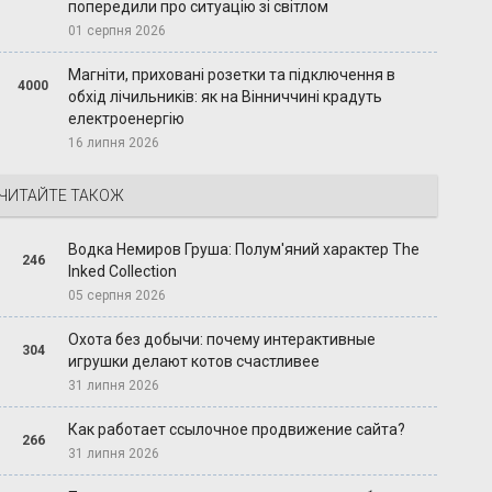
попередили про ситуацію зі світлом
01 серпня 2026
Магніти, приховані розетки та підключення в
4000
обхід лічильників: як на Вінниччині крадуть
електроенергію
16 липня 2026
ЧИТАЙТЕ ТАКОЖ
Водка Немиров Груша: Полум'яний характер The
246
Inked Collection
05 серпня 2026
Охота без добычи: почему интерактивные
304
игрушки делают котов счастливее
31 липня 2026
Как работает ссылочное продвижение сайта?
266
31 липня 2026