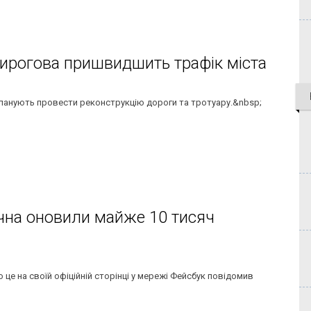
Пирогова пришвидшить трафік міста
 планують провести реконструкцію дороги та тротуару.&nbsp;
ачна оновили майже 10 тисяч
це на своїй офіційній сторінці у мережі Фейсбук повідомив