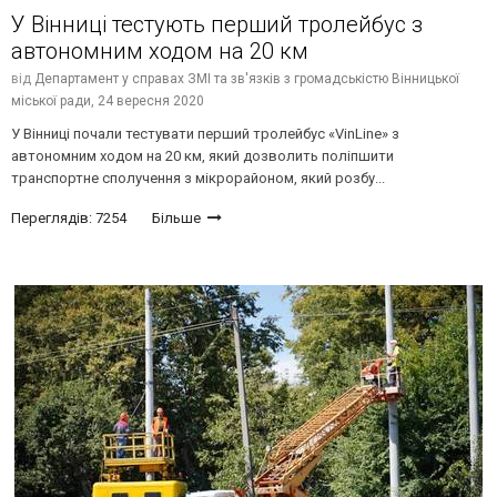
У Вінниці тестують перший тролейбус з
автономним ходом на 20 км
від
Департамент у справах ЗМІ та зв'язків з громадськістю Вінницької
міської ради,
24 вересня 2020
У Вінниці почали тестувати перший тролейбус «VinLine» з
автономним ходом на 20 км, який дозволить поліпшити
транспортне сполучення з мікрорайоном, який розбу...
Переглядів: 7254
Більше