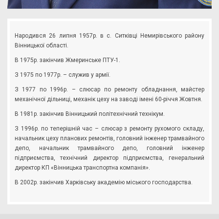
Народився 26 липня 1957р. в с. Ситківці Немирівського району
Вінницької області.
В 1975р. закінчив Жмеринське ПТУ-1.
З 1975 по 1977р. – служив у армії.
З 1977 по 1996р. – слюсар по ремонту обладнання, майстер
механічної дільниці, механік цеху на заводі імені 60-річчя Жовтня.
В 1981р. закінчив Вінницький політехнічний технікум.
З 1996р. по теперішній час – слюсар з ремонту рухомого складу,
начальник цеху планових ремонтів, головний інженер трамвайного
депо, начальник трамвайного депо, головний інженер
підприємства, технічний директор підприємства, генеральний
директор КП «Вінницька транспортна компанія».
В 2002р. закінчив Харківську академію міського господарства.