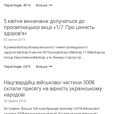
Переглядів: 4314
Більше
5 квітня вінничани долучаться до
просвітницької акції «1/7: Про цінність
здоров’я»
02 квітня 2019
В рамках&nbsp;Всеукраїнського тижня громадського
здоров’я&nbsp;5 квітня 2019 року&nbsp;об&nbsp;11.00&nbsp;на
площі Європейській&nbsp; у м. Вінниці стартує пр...
Переглядів: 2475
Більше
Нацгвардійці військової частини 3008
склали присягу на вірність українському
народові
26 травня 2018
26 травня, більше 160 новобранців призову І-2018 військової
частини 3008 Національної гвардії України склали військову