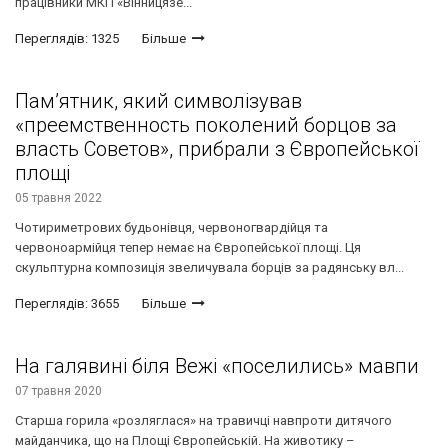
працівники МКП «Вінницязе...
Переглядів: 1325
Більше
Пам’ятник, який символізував
«преемственность поколений борцов за
власть Советов», прибрали з Європейської
площі
05 травня 2022
Чотириметрових будьонівця, червоногвардійця та
червоноармійця тепер немає на Європейської площі. Ця
скульптурна композиція звеличувала борців за радянську вл...
Переглядів: 3655
Більше
На галявині біля Вежі «поселились» мавпи
07 травня 2020
Старша горила «розляглася» на травичці навпроти дитячого
майданчика, що на Площі Європейській. На животику –