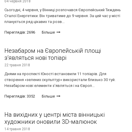
04 червня 2018
Сьогодні, 4 червня, у Вінниці розпочався Європейський Тиждень
Сталої Енергетики. Він триватиме до 9 червня. За цей час у місті
планується ряд цікавих та розв...
Переглядів: 2696
Більше
Незабаром на Європейській площі
з’являться нові топіарі
22 травня 2018
Днями на проспекті Юності встановили 11 топіарів. Для
створення «зелених скульптур» використали близько 30 туй.
Незабаром нові елементи з’являться і на Європ...
Переглядів: 3352
Більше
На вихідних у центрі міста вінницькі
художники оновили 3D-малюнок
14 травня 2018