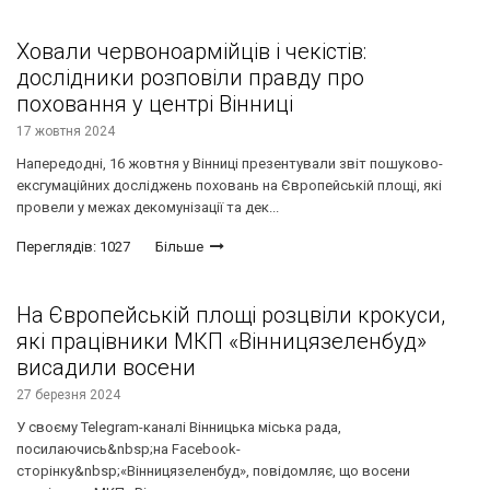
Ховали червоноармійців і чекістів:
дослідники розповіли правду про
поховання у центрі Вінниці
17 жовтня 2024
Напередодні, 16 жовтня у Вінниці презентували звіт пошуково-
ексгумаційних досліджень поховань на Європейській площі, які
провели у межах декомунізації та дек...
Переглядів: 1027
Більше
На Європейській площі розцвіли крокуси,
які працівники МКП «Вінницязеленбуд»
висадили восени
27 березня 2024
У своєму Telegram-каналі Вінницька міська рада,
посилаючись&nbsp;на Facebook-
сторінку&nbsp;«Вінницязеленбуд», повідомляє, що восени