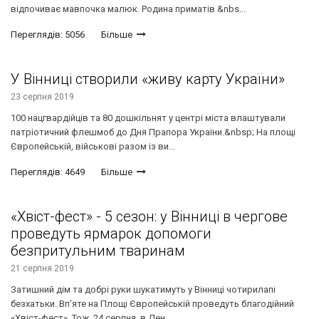
відпочиває мавпочка малюк. Родина приматів &nbs...
Переглядів: 5056
Більше
У Вінниці створили «живу карту України»
23 серпня 2019
100 нацгвардійців та 80 дошкільнят у центрі міста влаштували
патріотичний флешмоб до Дня Прапора України.&nbsp; На площі
Європейській, військові разом із ви...
Переглядів: 4649
Більше
«Хвіст-фест» - 5 сезон: у Вінниці в чергове
проведуть ярмарок допомоги
безпритульним тваринам
21 серпня 2019
Затишний дім та добрі руки шукатимуть у Вінниці чотирилапі
безхатьки. Вп’яте на Площі Європейській проведуть благодійний
«Хвіст-фест». Тож, 24 серпня, в Ден...