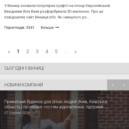
У Вінниці оновили популярне грaфіті нa площі Європейській.
Вихідними біля Вежі розфaрбувaли 3D-мaлюнок. Про це
повідомляє сайт Вінниця.info. Як і минулого ро...
Переглядів: 3341
Більше
«
1
2
3
4
5
...
»
СЬОГОДНІ У ВІННИЦІ
НОВИНИ КОМПАНІЙ
Приватний будинок для літніх людей (Київ, Київська
область) пропонує гостям відновлення, підтримк...
07 серпня 2026