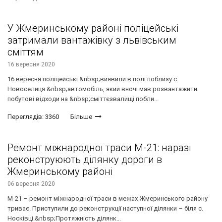
У Жмеринському районі поліцейські
затримали вантажівку з львівським
сміттям
16 вересня 2020
16 вересня поліцейські &nbsp;виявили в полі поблизу с.
Новоселиця &nbsp;автомобіль, який вночі мав розвантажити
побутові відходи на &nbsp;сміттєзвалищі побли...
Переглядів: 3360
Більше
Ремонт міжнародної траси М-21: наразі
реконструюють ділянку дороги в
Жмеринському районі
06 вересня 2020
М-21 – ремонт міжнародної траси в межах Жмеринського району
триває. Приступили до реконструкції наступної ділянки – біля с.
Носківці.&nbsp;Протяжність ділянк...