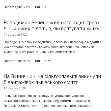
Переглядів: 5626
Більше
Володимир Зеленський нагородив трьох
вінницьких підлітків, які врятували жінку
01 вересня 2020
Президент України Володимир Зеленський нагородив медаллю
«За врятоване життя» трьох мешканців села Станіславчик
Жмеринського району Вінницької області, які в...
Переглядів: 3078
Більше
На Вінниччині на сільгоспземлі викинули
5 вантажівок львівського сміття
10 серпня 2020
Вінницькі поліцейські задокументували забруднення
сільськогосподарських земель побутовими відходами з
Львівщини.&nbsp;Уночі 10 серпня вінницькі поліцейські в...