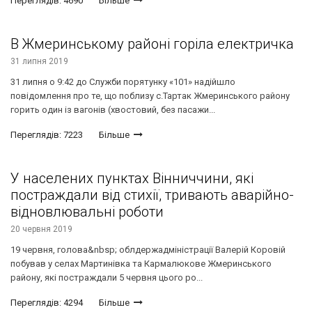
Переглядів: 4690
Більше
В Жмеринському районі горіла електричка
31 липня 2019
31 липня о 9:42 до Служби порятунку «101» надійшло
повідомлення про те, що поблизу с.Тартак Жмеринського району
горить один із вагонів (хвостовий, без пасажи...
Переглядів: 7223
Більше
У населених пунктах Вінниччини, які
постраждали від стихії, тривають аварійно-
відновлювальні роботи
20 червня 2019
19 червня, голова&nbsp; облдержадміністрації Валерій Коровій
побував у селах Мартинівка та Кармалюкове Жмеринського
району, які постраждали 5 червня цього ро...
Переглядів: 4294
Більше