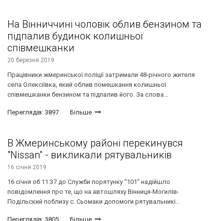
На Вінниччині чоловік облив бензином та
підпалив будинок колишньої
співмешканки
20 березня 2019
Працівники жмеринської поліції затримали 48-річного жителя
села Олексіївка, який облив помешкання колишньої
співмешканки бензином та підпалив його. За слова...
Переглядів: 3897
Більше
В Жмеринському районі перекинувся
"Nissan" - викликали рятувальників
16 січня 2019
16 січня об 11:37 до Служби порятунку “101” надійшло
повідомлення про те, що на автошляху Вінниця-Могилів-
Подільский поблизу с. Сьомаки допомоги рятувальникі...
Переглядів: 3805
Більше