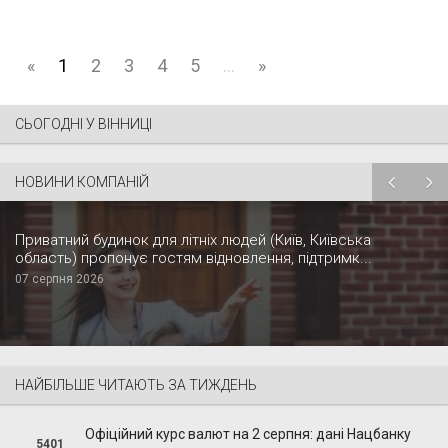
«
1
2
3
4
5
...
»
СЬОГОДНІ У ВІННИЦІ
НОВИНИ КОМПАНІЙ
Приватний будинок для літніх людей (Київ, Київська
область) пропонує гостям відновлення, підтримк...
07 серпня 2026
НАЙБІЛЬШЕ ЧИТАЮТЬ ЗА ТИЖДЕНЬ
Офіційний курс валют на 2 серпня: дані Нацбанку
5401