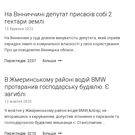
На Вінниччині депутат присвоїв собі 2
гектари землі
10 березня 2023
На Вінниччині у суді довели винуватість депутата, який сприяв
передачі землі із комунальної власності у своє користування.
Про це повідомляє Вінницька обласн...
Переглядів: 2237
Більше
В Жмеринському районі водій BMW
протаранив господарську будівлю. Є
загиблі
12 жовтня 2020
9 жовтня у Жмеринському районі водій BMW,&nbsp; не
впоравшись з керуванням, допустив зіткнення з парканом та
господарською будівлею мешканця с. Станіславчик....
Переглядів: 3210
Більше