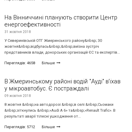
На Вінниччині планують створити Центр
енергоефективності
31 жовтня 2018
У Северинівській ОТГ Жмеринського району&nbsp; 30
жовтня&nbsp;відбулась&nbsp;&nbsp;виїзна зустріч
представників влади, донорських організацій ЄС та експертів...
Переглядів: 4658
Більше
В Жмеринському районі водій "Ауді" в'їхав
у мікроавтобус. Є постраждалі
09 жовтня 2018
8 жовтня &nbsp;на автодорозі &nbsp;в селі &nbsp;Сьомаки
&nbsp;зіткнулись &nbsp;«Audi A 6» та&nbsp;«Renault Trafic». В
результаті аварії тілесні ушкодження от...
Переглядів: 5712
Більше