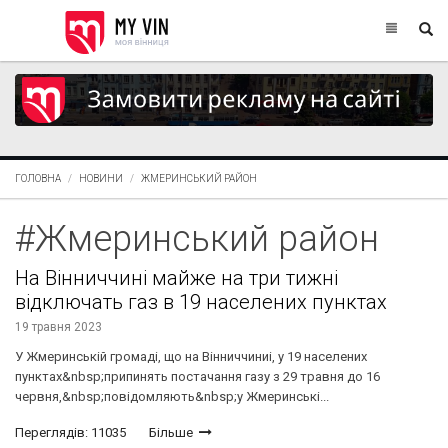
ГОЛОВНА
НОВИНИ
ЖМЕРИНСЬКИЙ РАЙОН
#Жмеринський район
На Вінниччині майже на три тижні
відключать газ в 19 населених пунктах
19 травня 2023
У Жмеринській громаді, що на Вінниччиниі, у 19 населених
пунктах&nbsp;припинять постачання газу з 29 травня до 16
червня,&nbsp;повідомляють&nbsp;у Жмеринські...
Переглядів: 11035
Більше