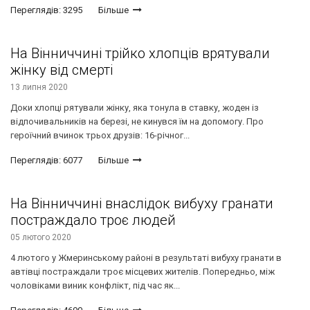
Переглядів: 3295
Більше
На Вінниччині трійко хлопців врятували
жінку від смерті
13 липня 2020
Доки хлопці рятували жінку, яка тонула в ставку, жоден із
відпочивальників на березі, не кинувся їм на допомогу. Про
героїчний вчинок трьох друзів: 16-річног...
Переглядів: 6077
Більше
На Вінниччині внаслідок вибуху гранати
постраждало троє людей
05 лютого 2020
4 лютого у Жмеринському районі в результаті вибуху гранати в
автівці постраждали троє місцевих жителів. Попередньо, між
чоловіками виник конфлікт, під час як...