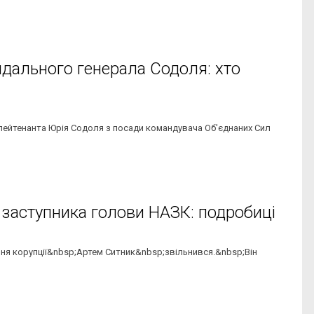
ндального генерала Содоля: хто
лейтенанта Юрія Содоля з посади командувача Об'єднаних Сил
 заступника голови НАЗК: подробиці
ння корупції&nbsp;Артем Ситник&nbsp;звільнився.&nbsp;Він