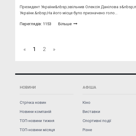
Президент України&nbsp;звільнив Олексія Данілова з&nbsp;п
України.&nbsp;На його місце було призначено голо...
Переглядів: 1153
Більше
«
1
2
»
НОВИНИ
АФІША
Стрічка новин
Кіно
Новини компаній
Виставки
ТОП-новини тижня
Спортивні події
ТОП-новини місяця
Різне