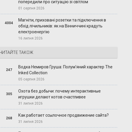
попередили про ситуацію зі світлом
01 серпня 2026
Магніти, приховані розетки та підключення в
4004
обхід лічильників: як на Вінниччині крадуть
електроенергію
16 липня 2026
ЧИТАЙТЕ ТАКОЖ
Водка Немиров Груша: Полум'яний характер The
247
Inked Collection
05 серпня 2026
Охота без добычи: почему интерактивные
305
игрушки делают котов счастливее
31 липня 2026
Как работает ссылочное продвижение сайта?
268
31 липня 2026