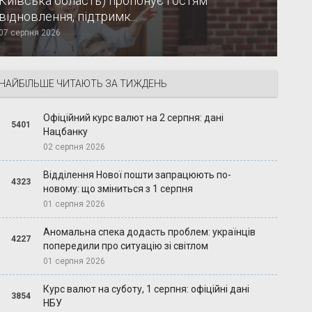
Київська область) пропонує гостям
відновлення, підтримк...
07 серпня 2026
НАЙБІЛЬШЕ ЧИТАЮТЬ ЗА ТИЖДЕНЬ
Офіційний курс валют на 2 серпня: дані
5401
Нацбанку
02 серпня 2026
Відділення Нової пошти запрацюють по-
4323
новому: що зміниться з 1 серпня
01 серпня 2026
Аномальна спека додасть проблем: українців
4227
попередили про ситуацію зі світлом
01 серпня 2026
Курс валют на суботу, 1 серпня: офіційні дані
3854
НБУ