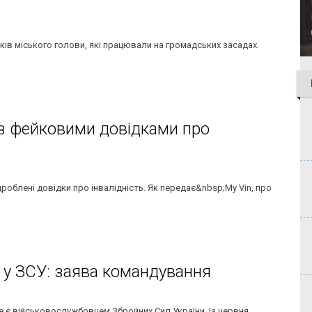
иків міського голови, які працювали на громадських засадах.
 із фейковими довідками про
дроблені довідки про інвалідність. Як передає&nbsp;My Vin, про
 у ЗСУ: заява командування
е є військовослужбовцем Збройних Сил України. Із червня