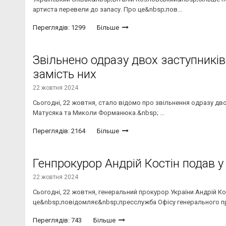
артиста перевели до запасу. Про це&nbsp;пов...
Переглядів: 1299
Більше
Звільнено одразу двох заступників
замість них
22 жовтня 2024
Сьогодні, 22 жовтня, стало відомо про звільнення одразу двох
Матусяка та Миколи Форманюка.&nbsp; ...
Переглядів: 2164
Більше
Генпрокурор Андрій Костін подав у
22 жовтня 2024
Сьогодні, 22 жовтня, генеральний прокурор України Андрій Ко
це&nbsp;повідомляє&nbsp;пресслужба Офісу генерального пр
Переглядів: 743
Більше