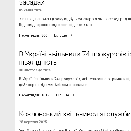
засадах
05 січня 2026
У Вінниці наприкінці року відбулися кадрові зміни серед радн
Відповідне розпорядження підписав міс...
Переглядів: 806
Більше
В Україні звільнили 74 прокурорів
інвалідність
30 листопада 2025
В Україні звільнили 74 прокурорів, які незаконно отримали пі
це&nbsp;повідомив&nbsp;генеральни...
Переглядів: 1017
Більше
Козловський звільнився зі служби
28 вересня 2025
Український співак&nbsp;Віталій Козловський&nbsp;більше н