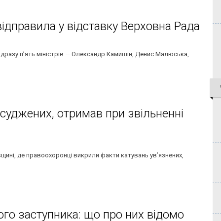
відправила у відставку Верховна Рада
одразу пʼять міністрів — Олександр Камишін, Денис Малюська,
засуджених, отримав при звільненні
щині, де правоохоронці викрили факти катувань ув’язнених,
ого заступника: що про них відомо