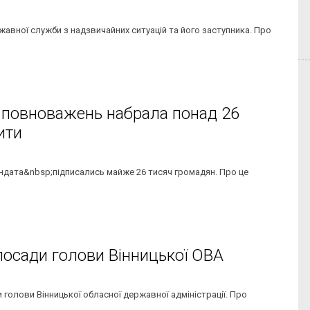
жавної служби з надзвичайних ситуацій та його заступника. Про
 повноважень набрала понад 26
ити
ндата&nbsp;підписались майже 26 тисяч громадян. Про це
посади голови Вінницької ОВА
 голови Вінницької обласної державної адміністрації. Про