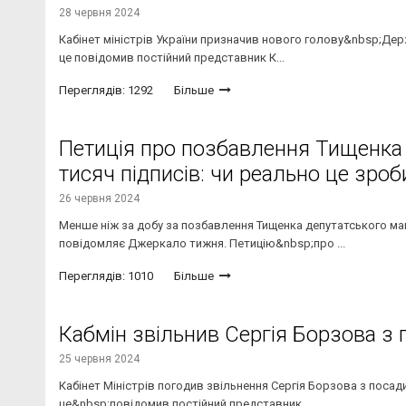
28 червня 2024
Кабінет міністрів України призначив нового голову&nbsp;Дер
це повідомив постійний представник К...
Переглядів: 1292
Більше
Петиція про позбавлення Тищенка
тисяч підписів: чи реально це зроб
26 червня 2024
Менше ніж за добу за позбавлення Тищенка депутатського ма
повідомляє Джеркало тижня. Петицію&nbsp;про ...
Переглядів: 1010
Більше
Кабмін звільнив Сергія Борзова з 
25 червня 2024
Кабінет Міністрів погодив звільнення Сергія Борзова з посади
це&nbsp;повідомив постійний представник...