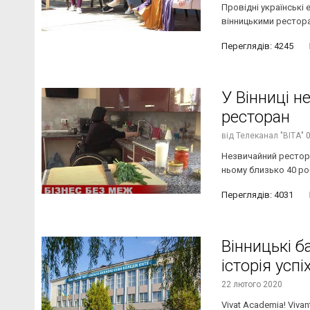
Провідні українські
вінницькими рестора
Переглядів: 4245
У Вінниці н
ресторан
від
Телеканал "ВІТА"
Незвичайний рестора
ньому близько 40 робі
Переглядів: 4031
Вінницькі б
історія усп
22 лютого 2020
Vivat Academia! Viva