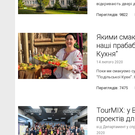
відкривають двері дл
Переглядів: 9822
Якими смак
наші прабаб
Кухня”
14 лютого 2020
Поки ми смакуємо су
“Подільської Кухні”.
Переглядів: 7475
TourMIX: у 
проектів д
від
Департамент у спра
2020