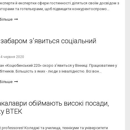
 експерти й експертки сфери гостинності діляться своїм досвідом з
торами та готельєрами, щоб підвищити конкурентоспромо...
Більше
езабаром з'явиться соціальний
04 червня 2020
н «Коцюбинський 220» скоро з’явиться у Вінниці. Працюватиме у
тників. Більшість з яких - люди з інвалідністю. Всі вон...
Більше
акалаври обіймають високі посади,
іху ВТЕК
nt professores! Коледжі та училища, технікуми та університети