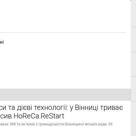
ні
и та дієві технології: у Вінниці триває
нсив HoReCa.ReStart
вах ЗМІ та зв'язків з громадськістю Вінницької міської ради,
06