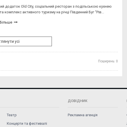
ий додаток Old City, соціальний ресторан з подільською кухнею
а комплекс активного туризму на річці Південний Буг “Рів...
Більше
лянути усі
Поширень:
0
ДОВІДНИК
Театр
Рекламна агенція
Концерти та фестивалі